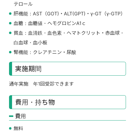
テロール
肝機能：AST（GOT)・ALT(GPT)・γ-GT（γ-GTP）
血糖：血糖値・ヘモグロビンA1ｃ
貧血：血清鉄・血色素・ヘマトクリット・赤血球・
白血球・血小板
腎機能：クレアチニン・尿酸
実施期間
通年実施 年1回受診できます
費用・持ち物
費用
無料