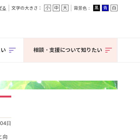
小
中
大
黒
青
白
げる
文字の大きさ：
背景色：
たい
相談・支援に
ついて知りたい
04日
と向