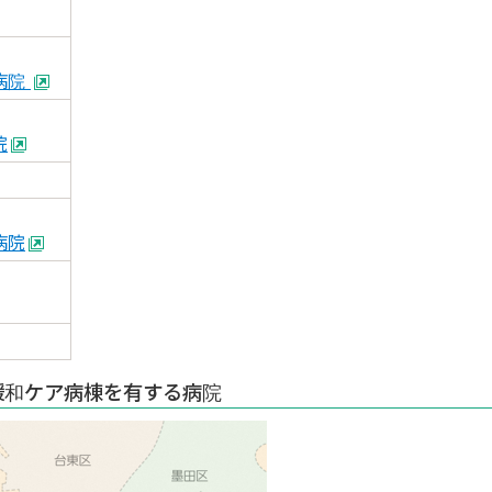
病院
院
病院
緩和ケア病棟を有する病院