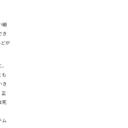
い細
でき
んどが
と、
とも
いき
、正
は死
テム