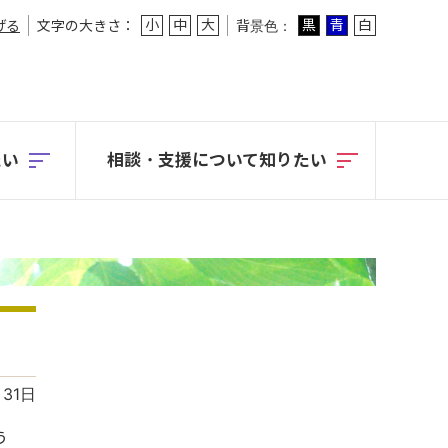
小
中
大
黒
青
白
げる
文字の大きさ：
背景色：
たい
相談・支援に
ついて知りたい
月31日
う